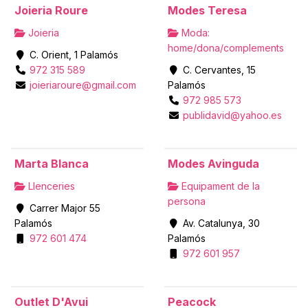
Joieria Roure
Modes Teresa
Joieria
Moda:
home/dona/complements
C. Orient, 1 Palamós
972 315 589
C. Cervantes, 15
joieriaroure@gmail.com
Palamós
972 985 573
publidavid@yahoo.es
Marta Blanca
Modes Avinguda
Llenceries
Equipament de la
persona
Carrer Major 55
Palamós
Av. Catalunya, 30
972 601 474
Palamós
972 601 957
Outlet D'Avui
Peacock