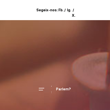
Segeix-nos:
Fb.
/
Ig.
/
X.
Parlem?