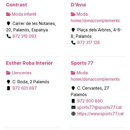
Contrast
D'Avui
Moda infantil
Moda:
home/dona/complements
Carrer de les Notaries,
20, Palamós, Espanya
Plaça dels Arbres, 4-6-
972 319 093
8, Palamós
972 317 128
Esther Roba Interior
Sports 77
Llenceries
Moda:
home/dona/complements
C. Roda, 2 Palamós
972 601 697
C. Cervantes, 27
Palamós
972 600 890
sports77@sports77.cat
https://www.sports77.cat