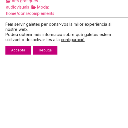
Arts gràfiques -
audiovisuals
Moda:
home/dona/complements
Palamós, Avinguda de la
Fem servir galetes per donar-vos la millor experiència al
Llibertat, 44
nostre web.
Podeu obtenir més informació sobre què galetes estem
972600447
utilitzant o desactivar-les a la
configuració
.
indhos@indhos.com
http://www.indhos.com
Accepta
Rebutja