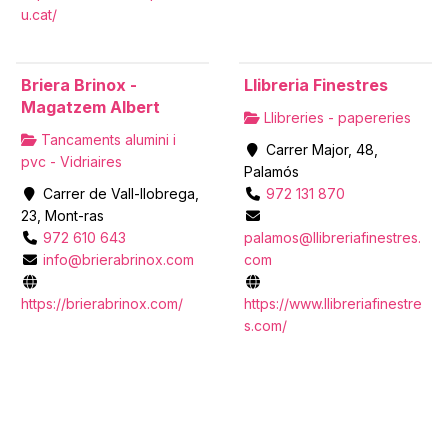
u.cat/
Briera Brinox -
Llibreria Finestres
Magatzem Albert
Llibreries - papereries
Tancaments alumini i
Carrer Major, 48,
pvc - Vidriaires
Palamós
Carrer de Vall-llobrega,
972 131 870
23, Mont-ras
972 610 643
palamos@llibreriafinestres.
info@brierabrinox.com
com
https://brierabrinox.com/
https://www.llibreriafinestre
s.com/