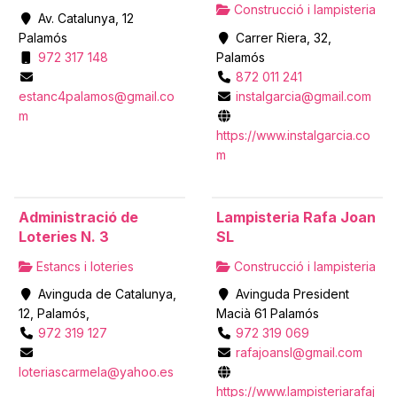
Construcció i lampisteria
Av. Catalunya, 12
Palamós
Carrer Riera, 32,
972 317 148
Palamós
872 011 241
estanc4palamos@gmail.co
instalgarcia@gmail.com
m
https://www.instalgarcia.co
m
Administració de
Lampisteria Rafa Joan
Loteries N. 3
SL
Estancs i loteries
Construcció i lampisteria
Avinguda de Catalunya,
Avinguda President
12, Palamós,
Macià 61 Palamós
972 319 127
972 319 069
rafajoansl@gmail.com
loteriascarmela@yahoo.es
https://www.lampisteriarafaj