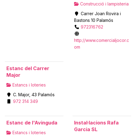
Construcció i lampisteria
Carrer Joan Rovira i
Bastons 10 Palamós
972316762
http://www.comercialjocor.c
om
Estanc del Carrer
Major
Estancs i loteries
C. Major, 43 Palamós
972 314 349
Estanc de l'Avinguda
Instal·lacions Rafa
Garcia SL
Estancs i loteries