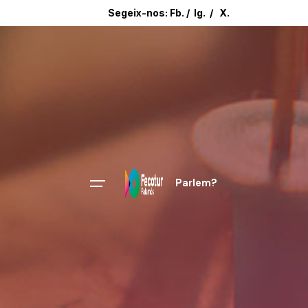
Segeix-nos:
Fb.
/
Ig.
/
X.
Parlem?