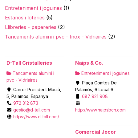
Entreteniment i joguines
(1)
Estancs i loteries
(5)
Llibreries - papereries
(2)
Tancaments alumini i pvc - Inox - Vidriaires
(2)
D-Tall Cristalleries
Naips & Co.
Tancaments alumini i
Entreteniment i joguines
pvc - Vidriaires
Plaça Comtes De
Carrer President Macià,
Palamós, 6 Local 6
5, Palamós, Espanya
687 921 908
972 312 873
gestio@d-tall.com
http://www.naipsbcn.com
https://www.d-tall.com/
Comercial Jocor