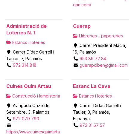
oan.com/
Administració de
Guerap
Loteries N. 1
Llibreries - papereries
Estancs i loteries
Carrer President Macià,
Carrer Dídac Garrell i
16, Palamós
Tauler, 7, Palamós
653 89 72 84
972 314 818
guerapciber@gmail.com
Cuines Quim Artau
Estanc La Cava
Construcció i lampisteria
Estancs i loteries
Avinguda Onze de
Carrer Dídac Garrell i
Setembre, 3, Palamós
Tauler, 3, Palamós,
972 079 790
Espanya
972 31 57 57
https://www.cuinesquimarta