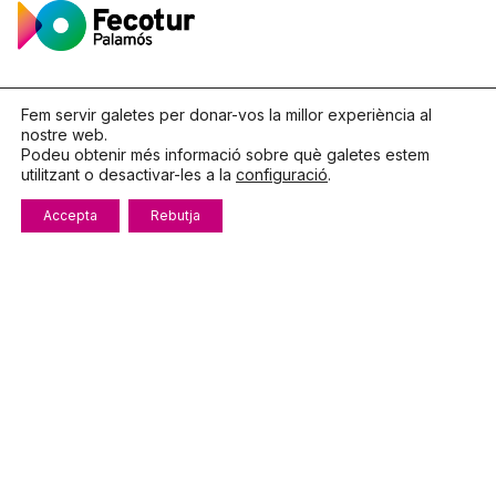
Fem servir galetes per donar-vos la millor experiència al
nostre web.
Podeu obtenir més informació sobre què galetes estem
utilitzant o desactivar-les a la
configuració
.
Fb.
/
Ig.
/
X.
Accepta
Rebutja
Ens trobaràs a
Galeries Carmen.
C. Dídac Garrell, 10, 2on pis
17230,
Palamos
Girona