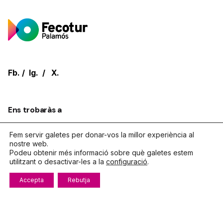
Fb.
/
Ig.
/
X.
Ens trobaràs a
Galeries Carmen.
C. Dídac Garrell, 10, 2on pis
17230,
Fem servir galetes per donar-vos la millor experiència al
Palamos
Girona
nostre web.
Podeu obtenir més informació sobre què galetes estem
utilitzant o desactivar-les a la
configuració
.
Parlem?
Accepta
Rebutja
Telèfon
972.319.533
De dilluns a divendres