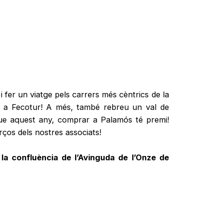
 fer un viatge pels carrers més cèntrics de la
ats a Fecotur! A més, també rebreu un val de
 que aquest any, comprar a Palamós té premi!
rços dels nostres associats!
 la confluència de l’Avinguda de l’Onze de