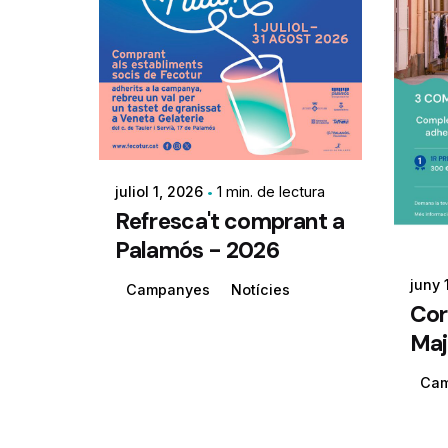
juliol 1, 2026
1 min. de lectura
Refresca't comprant a
Palamós - 2026
juny 
Campanyes
Notícies
Cor
Maj
Ca