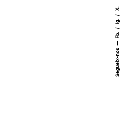
X.
Ig.
Fb.
Segueix-nos