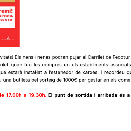
tats! Els nens i nenes podran pujar al Carrilet de Fecotur i
arrilet quan feu les compres en els establiments associ
ue estarà instal·lat a l’estenedor de xarxes. I recordeu
 una butlleta pel sorteig de 1000€ per gastar en els come
de 17.00h a 19.30h.
El punt de sortida i arribada és a