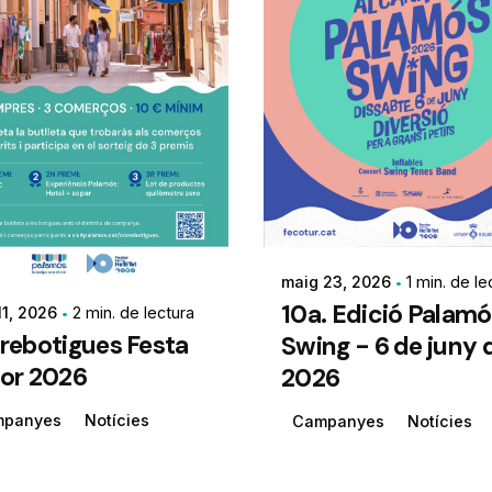
maig 23, 2026
1 min. de le
10a. Edició Palam
11, 2026
2 min. de lectura
rebotigues Festa
Swing - 6 de juny 
or 2026
2026
mpanyes
Notícies
Campanyes
Notícies