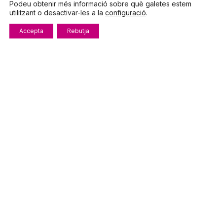
Podeu obtenir més informació sobre què galetes estem
utilitzant o desactivar-les a la
configuració
.
Accepta
Rebutja
Observacions
He llegit, entès i
accepto la
Política de
privacitat