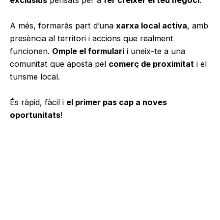
exclusius
pensats per a
fer créixer el teu negoci
.
A més, formaràs part d’una
xarxa local activa
, amb
presència al territori i accions que realment
funcionen.
Omple el formulari
i uneix-te a una
comunitat que aposta pel
comerç de proximitat
i el
turisme local.
És ràpid, fàcil i
el primer pas cap a noves
oportunitats
!