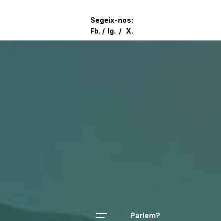
Segeix-nos:
Fb.
/
Ig.
/
X.
Parlem?