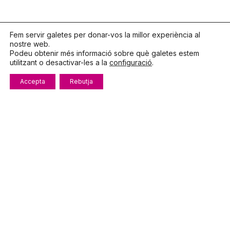
Fem servir galetes per donar-vos la millor experiència al
Fruites
nostre web.
Podeu obtenir més informació sobre què galetes estem
Marcel
utilitzant o desactivar-les a la
configuració
.
Accepta
Rebutja