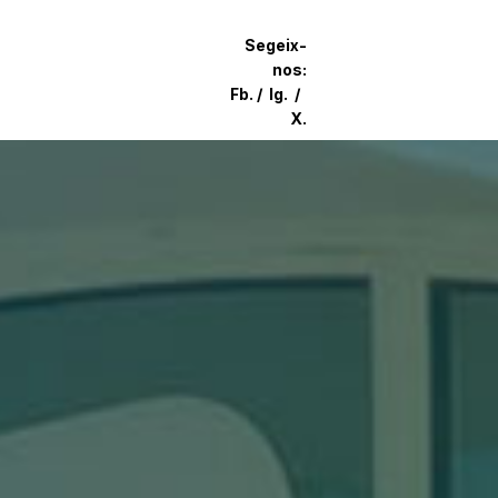
Segeix-
nos:
Fb.
/
Ig.
/
X.