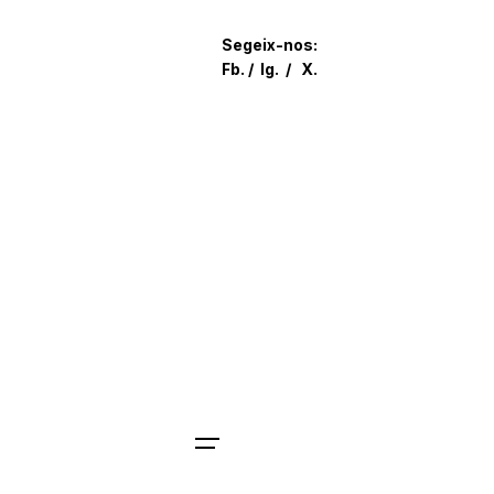
Skip
to
Segeix-nos:
content
Fb.
/
Ig.
/
X.
Parlem?