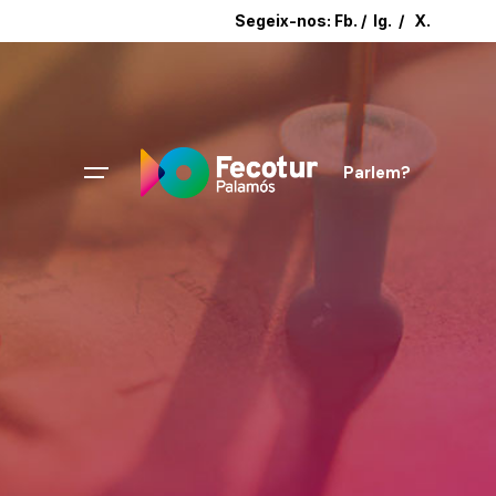
Segeix-nos:
Fb.
/
Ig.
/
X.
Parlem?