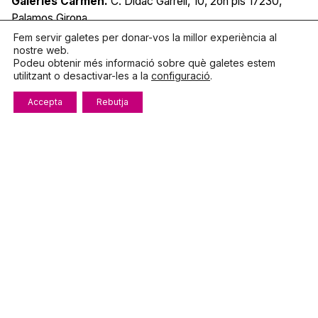
Galeries Carmen.
C. Dídac Garrell, 10, 2on pis
17230,
Palamos
Girona
Fem servir galetes per donar-vos la millor experiència al
nostre web.
Podeu obtenir més informació sobre què galetes estem
Parlem?
utilitzant o desactivar-les a la
configuració
.
Accepta
Rebutja
Telèfon
972.319.533
De dilluns a divendres
8:00 – 15:00
info@fecotur.cat