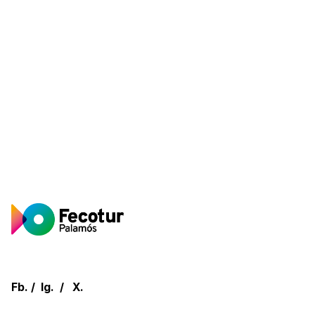
Fb.
/
Ig.
/
X.