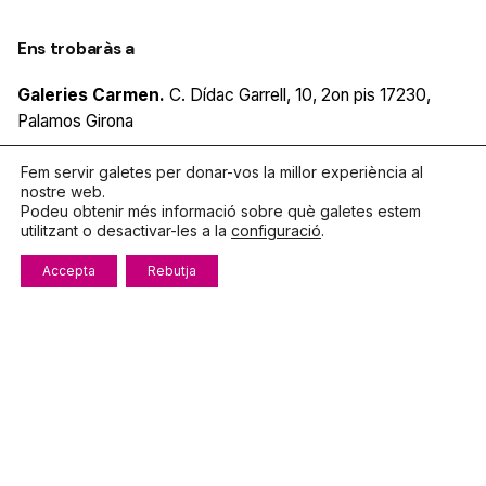
Ens trobaràs a
Galeries Carmen.
C. Dídac Garrell, 10, 2on pis
17230,
Palamos
Girona
Fem servir galetes per donar-vos la millor experiència al
nostre web.
Podeu obtenir més informació sobre què galetes estem
Parlem?
utilitzant o desactivar-les a la
configuració
.
Telèfon
972.319.533
Accepta
Rebutja
De dilluns a divendres
8:00 – 15:00
info@fecotur.cat