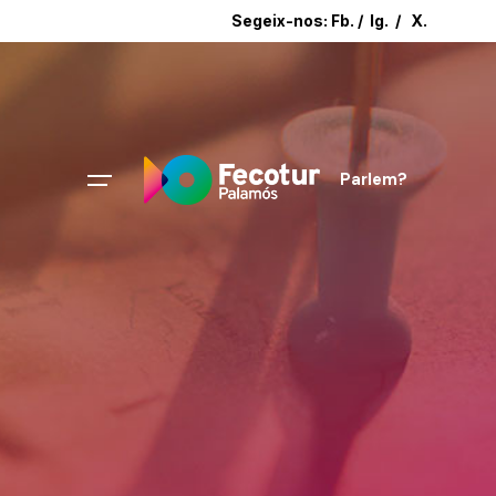
Segeix-nos:
Fb.
/
Ig.
/
X.
Parlem?