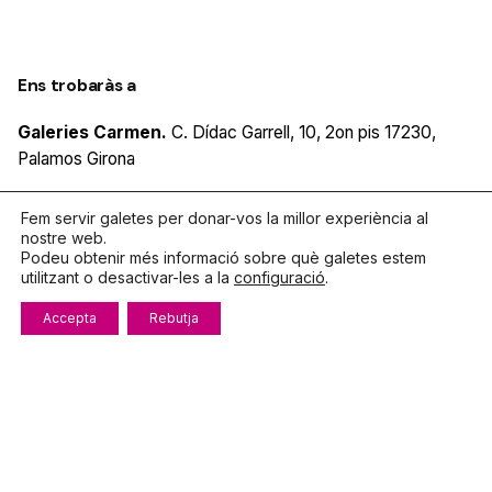
Ens trobaràs a
Galeries Carmen.
C. Dídac Garrell, 10, 2on pis
17230,
Palamos
Girona
Fem servir galetes per donar-vos la millor experiència al
nostre web.
Parlem?
Podeu obtenir més informació sobre què galetes estem
utilitzant o desactivar-les a la
configuració
.
Telèfon
972.319.533
Accepta
Rebutja
De dilluns a divendres
8:00 – 15:00
info@fecotur.cat