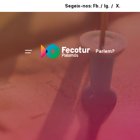
Segeix-nos:
Fb.
/
Ig.
/
X.
Parlem?