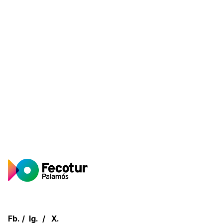
Fb.
/
Ig.
/
X.