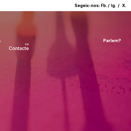
Segeix-nos:
Fb.
/
Ig.
/
X.
Parlem?
Contacte