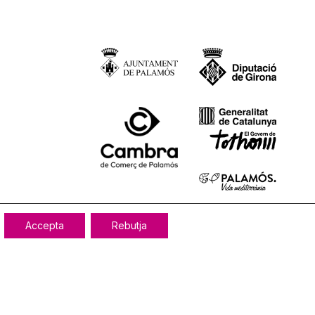
Accepta
Rebutja
Tornar a dalt
|
Avís Legal