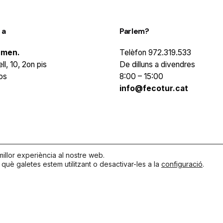
 a
Parlem?
rmen.
Telèfon
972.319.533
ll, 10, 2on pis
De dilluns a divendres
os
8:00 – 15:00
info@fecotur.cat
illor experiència al nostre web.
uè galetes estem utilitzant o desactivar-les a la
configuració
.
 els drets reservats |
Política de privacitat
|
Política de cookies