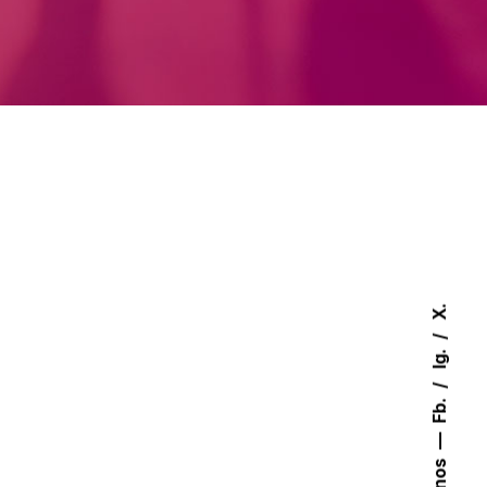
X.
Ig.
Fb.