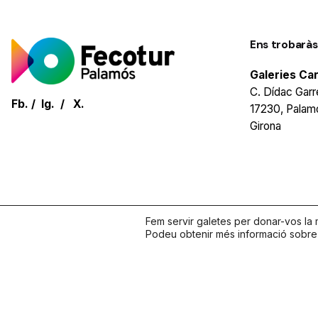
Ens trobaràs
Galeries Ca
C. Dídac Garre
Fb.
/
Ig.
/
X.
17230, Palam
Girona
Fem servir galetes per donar-vos la m
Podeu obtenir més informació sobre q
© 2026. Tots