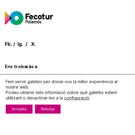
Fb.
/
Ig.
/
X.
Ens trobaràs a
Galeries Carmen.
C. Dídac Garrell, 10, 2on pis
17230,
Fem servir galetes per donar-vos la millor experiència al
Palamos
Girona
nostre web.
Podeu obtenir més informació sobre què galetes estem
utilitzant o desactivar-les a la
configuració
.
Parlem?
Accepta
Rebutja
Telèfon
972.319.533
De dilluns a divendres