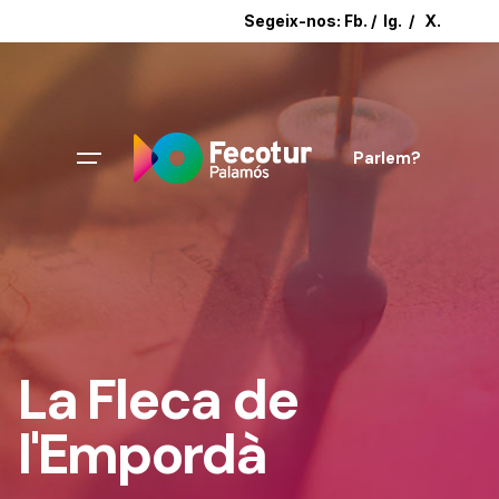
Segeix-nos:
Fb.
/
Ig.
/
X.
Parlem?
La Fleca de
l'Empordà