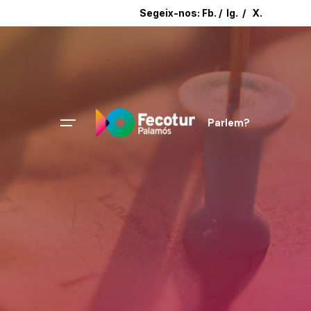
Segeix-nos:
Fb.
/
Ig.
/
X.
Parlem?