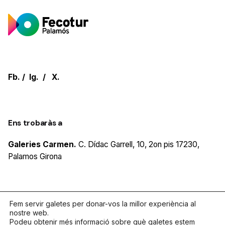
Fb.
/
Ig.
/
X.
Ens trobaràs a
Galeries Carmen.
C. Dídac Garrell, 10, 2on pis
17230,
Palamos
Girona
Parlem?
Fem servir galetes per donar-vos la millor experiència al
nostre web.
Podeu obtenir més informació sobre què galetes estem
Telèfon
972.319.533