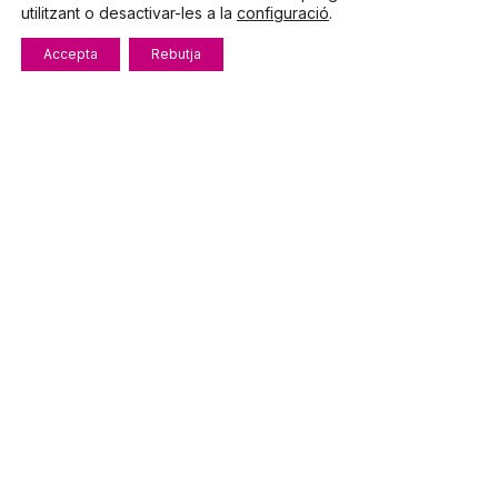
utilitzant o desactivar-les a la
configuració
.
De dilluns a divendres
8:00 – 15:00
Accepta
Rebutja
info@fecotur.cat