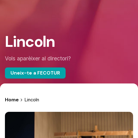
Lincoln
Vols aparèixer al directori?
Uneix-te a FECOTUR
Home
Lincoln