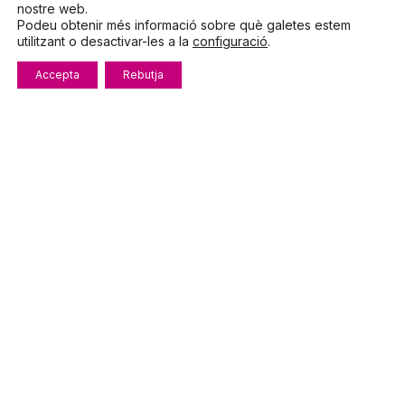
nostre web.
Podeu obtenir més informació sobre què galetes estem
utilitzant o desactivar-les a la
configuració
.
Parlem?
Accepta
Rebutja
Telèfon
972.319.533
De dilluns a divendres
8:00 – 15:00
info@fecotur.cat