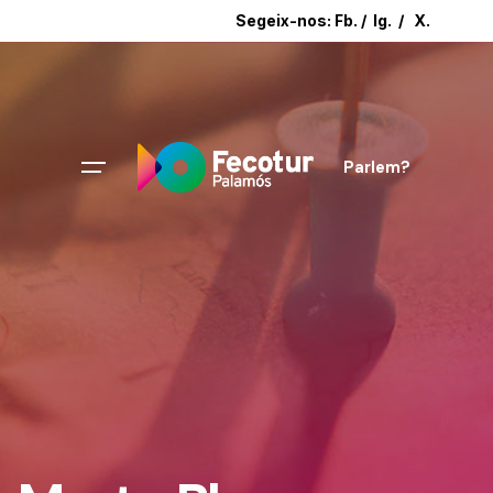
Segeix-nos:
Fb.
/
Ig.
/
X.
Parlem?