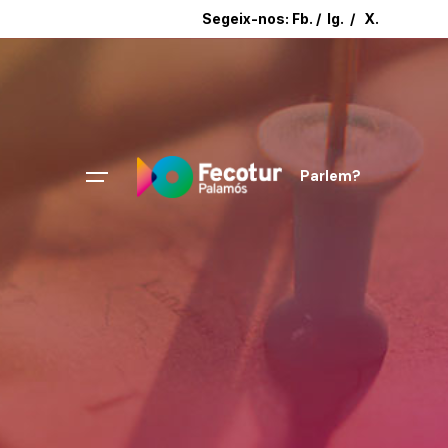
Segeix-nos:
Fb.
/
Ig.
/
X.
Parlem?