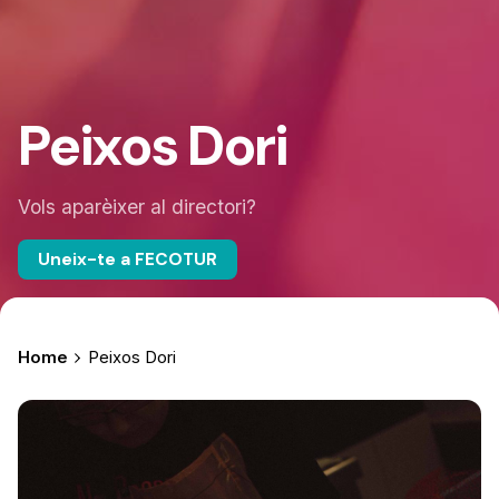
Peixos Dori
Vols aparèixer al directori?
Uneix-te a FECOTUR
Home
Peixos Dori