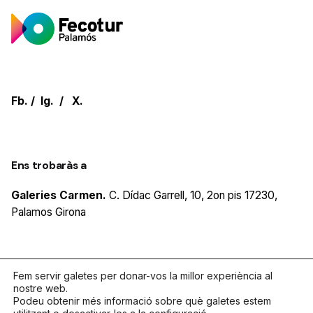
Fb.
/
Ig.
/
X.
Ens trobaràs a
Galeries Carmen.
C. Dídac Garrell, 10, 2on pis
17230,
Palamos
Girona
Parlem?
Fem servir galetes per donar-vos la millor experiència al
nostre web.
Podeu obtenir més informació sobre què galetes estem
Telèfon
972.319.533