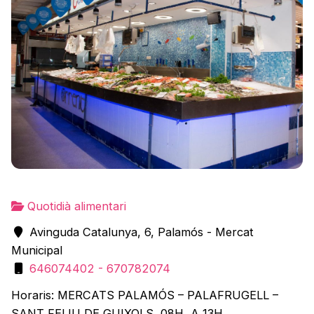
Quotidià alimentari
Avinguda Catalunya, 6, Palamós - Mercat
Municipal
646074402 - 670782074
Horaris: MERCATS PALAMÓS – PALAFRUGELL –
SANT FELIU DE GUIXOLS 08H A 13H