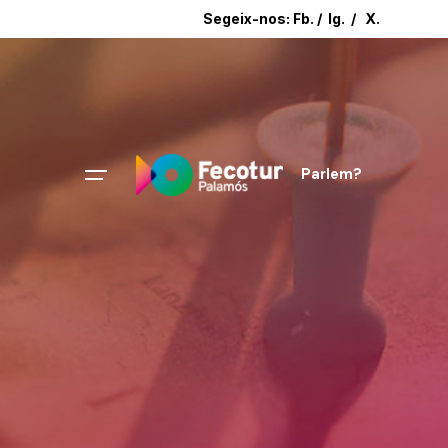
Segeix-nos:
Fb.
/
Ig.
/
X.
Parlem?