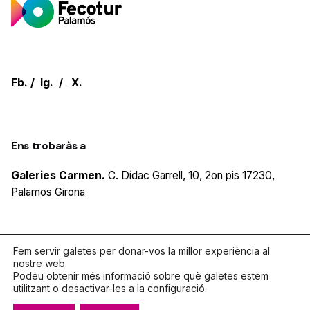
Fb.
/
Ig.
/
X.
Ens trobaràs a
Galeries Carmen.
C. Dídac Garrell, 10, 2on pis
17230,
Palamos
Girona
Fem servir galetes per donar-vos la millor experiència al
Parlem?
nostre web.
Podeu obtenir més informació sobre què galetes estem
Telèfon
972.319.533
utilitzant o desactivar-les a la
configuració
.
De dilluns a divendres