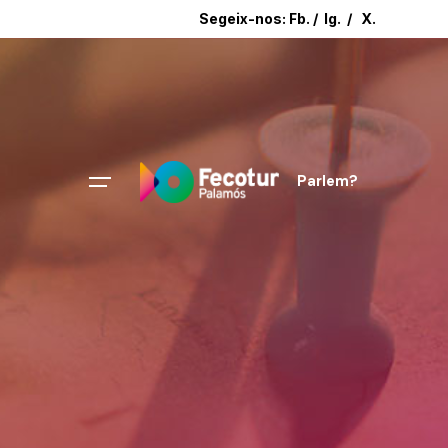
Segeix-nos:
Fb.
/
Ig.
/
X.
Parlem?