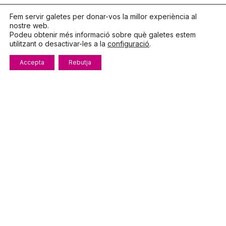
Parlem?
Fem servir galetes per donar-vos la millor experiència al
nostre web.
Telèfon
972.319.533
Podeu obtenir més informació sobre què galetes estem
De dilluns a divendres
utilitzant o desactivar-les a la
configuració
.
8:00 – 15:00
Accepta
Rebutja
info@fecotur.cat