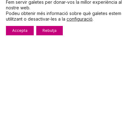
Fem servir galetes per donar-vos la millor experiència al
2026
nostre web.
Podeu obtenir més informació sobre què galetes estem
utilitzant o desactivar-les a la
configuració
.
Campanyes
Notícies
Accepta
Rebutja