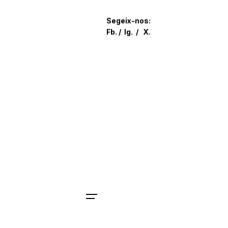
Skip
to
Segeix-nos:
content
Fb.
/
Ig.
/
X.
Parlem?