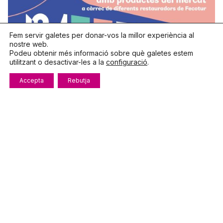
Fem servir galetes per donar-vos la millor experiència al
nostre web.
Podeu obtenir més informació sobre què galetes estem
utilitzant o desactivar-les a la
configuració
.
abril 27,
2026
Accepta
Rebutja
1 min. de lectura
Tasta el
mercat
- 2026
Campanyes
Notícies