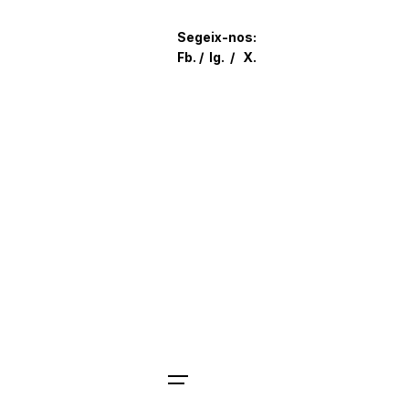
Skip
to
Segeix-nos:
content
Fb.
/
Ig.
/
X.
Parlem?