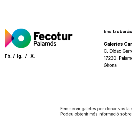
Ens trobaràs
Galeries Ca
C. Dídac Garre
Fb.
/
Ig.
/
X.
17230, Palam
Girona
Fem servir galetes per donar-vos la m
Podeu obtenir més informació sobre q
© 2026. Tots