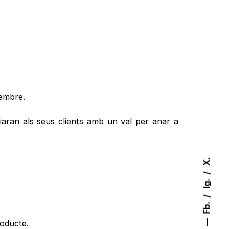
embre.
iaran als seus clients amb un val per anar a
X.
Ig.
Fb.
roducte.