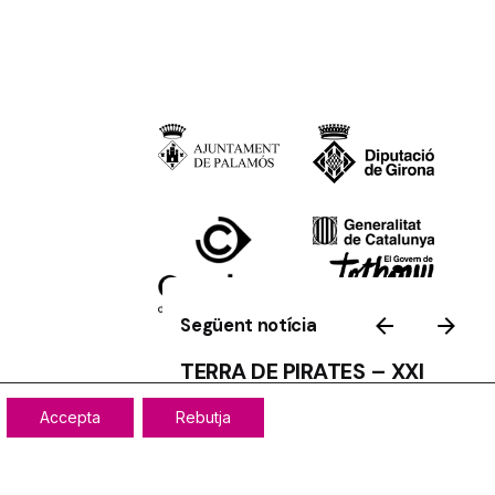
Següent notícia
TERRA DE PIRATES – XXI
BOTIGA AL CARRER
Tornar a dalt
Accepta
Rebutja
|
Avís Legal