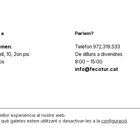
 a
Parlem?
rmen.
Telèfon
972.319.533
ll, 10, 2on pis
De dilluns a divendres
os
8:00 – 15:00
info@fecotur.cat
illor experiència al nostre web.
uè galetes estem utilitzant o desactivar-les a la
configuració
.
 els drets reservats |
Política de privacitat
|
Política de cookies