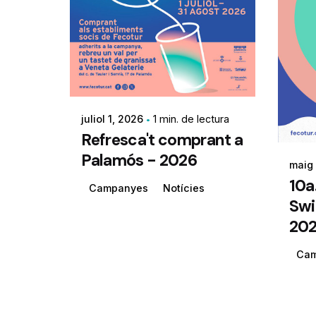
juliol 1, 2026
1 min. de lectura
Refresca't comprant a
Palamós - 2026
maig
10a
Campanyes
Notícies
Swi
20
Ca