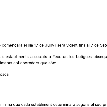
çarà el dia 17 de Juny i serà vigent fins al 7 de Set
ls establiments associats a Fecotur, les botigues obsequ
liments col·laboradors que són:
osca.
 mínima que cada establiment determinarà segons el seu p