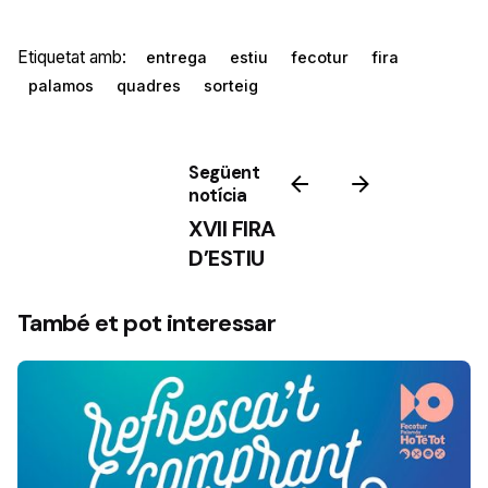
Etiquetat amb:
entrega
estiu
fecotur
fira
palamos
quadres
sorteig
Següent
notícia
XVII FIRA
D’ESTIU
També et pot interessar