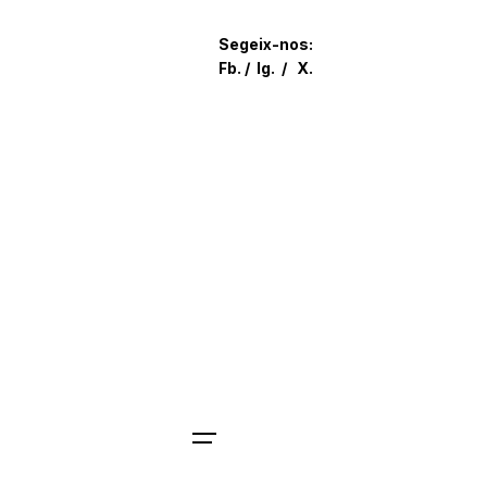
Skip
to
Segeix-nos:
content
Fb.
/
Ig.
/
X.
Parlem?