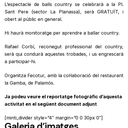
L’espectacle de balls country se celebrarà a la Pl.
Sant Pere (sector La Planassa), serà GRATUÏT, i
obert al públic en general.
Hi haurà monitoratge per aprendre a ballar country.
Rafael Corbí, reconegut professional del country,
serà qui conduirà aquestes trobades, i us engrescarà
a participar-hi.
Organitza Fecotur, amb la col·laboració del restaurant
la Gamba, de Palamós.
Ja podeu veure el reportatge fotogràfic d’aquesta
activitat en el següent document adjunt
[minti_divider style=”4″ margin=”0 0 30px 0″]
Galeria d’imatges