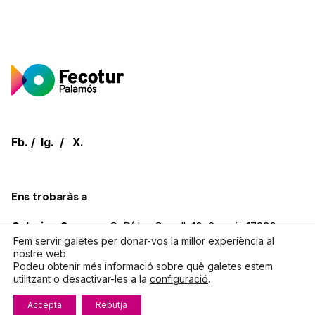
Fb.
/
Ig.
/
X.
Ens trobaràs a
Galeries Carmen.
C. Dídac Garrell, 10, 2on pis
17230,
Fem servir galetes per donar-vos la millor experiència al
Palamos
Girona
nostre web.
Podeu obtenir més informació sobre què galetes estem
utilitzant o desactivar-les a la
configuració
.
Parlem?
Accepta
Rebutja