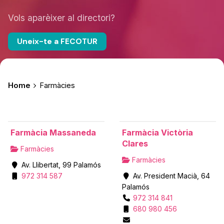
Vols aparèixer al directori?
Uneix-te a FECOTUR
Home
Farmàcies
Farmàcia Massaneda
Farmàcia Victòria
Clares
Farmàcies
Farmàcies
Av. Llibertat, 99 Palamós
972 314 587
Av. President Macià, 64
Palamós
972 314 841
680 980 456