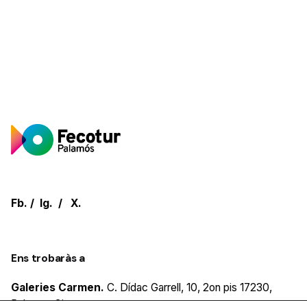
Fb.
/
Ig.
/
X.
Ens trobaràs a
Galeries Carmen.
C. Dídac Garrell, 10, 2on pis
17230,
Palamos
Girona