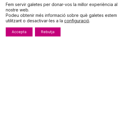
Fem servir galetes per donar-vos la millor experiència al
nostre web.
Podeu obtenir més informació sobre què galetes estem
utilitzant o desactivar-les a la
configuració
.
Parlem?
Accepta
Rebutja
Telèfon
972.319.533
De dilluns a divendres
8:00 – 15:00
info@fecotur.cat