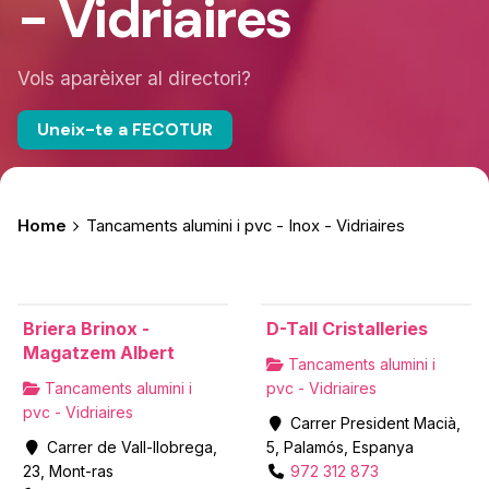
- Vidriaires
Vols aparèixer al directori?
Uneix-te a FECOTUR
Home
Tancaments alumini i pvc - Inox - Vidriaires
Briera Brinox -
D-Tall Cristalleries
Magatzem Albert
Tancaments alumini i
Tancaments alumini i
pvc - Vidriaires
pvc - Vidriaires
Carrer President Macià,
Carrer de Vall-llobrega,
5, Palamós, Espanya
23, Mont-ras
972 312 873