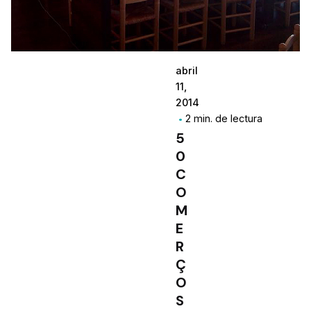
abril
11,
2014
2 min. de lectura
5
0
C
O
M
E
R
Ç
O
S