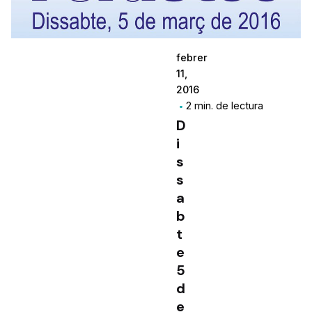
febrer
11,
2016
2 min. de lectura
D
i
s
s
a
b
t
e
5
d
e