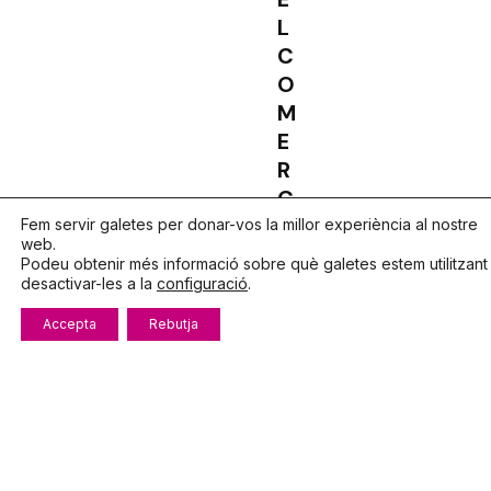
L
C
O
M
E
R
Ç
Fem servir galetes per donar-vos la millor experiència al nostre
Notícies
web.
Podeu obtenir més informació sobre què galetes estem utilitzant
desactivar-les a la
configuració
.
Accepta
Rebutja