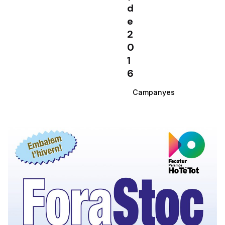
d
e
2
0
1
6
Campanyes