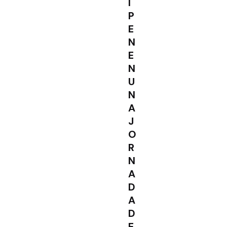
I
P
E
N
E
N
U
N
A
J
O
R
N
A
D
A
D
E