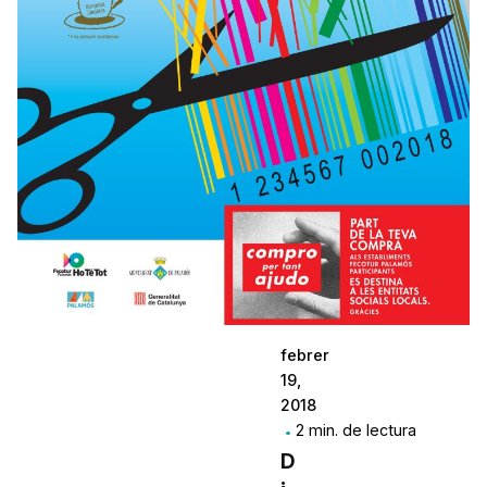
febrer
19,
2018
2 min. de lectura
D