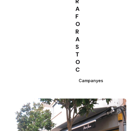
R
A
F
O
R
A
S
T
O
C
Campanyes