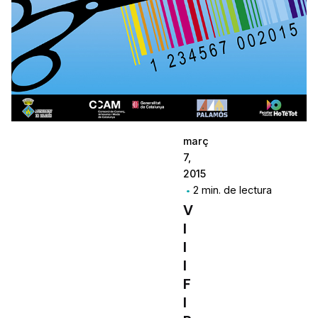
març
7,
2015
2 min. de lectura
V
I
I
I
F
I