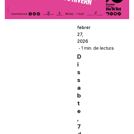
febrer
27,
2026
1 min. de lectura
D
i
s
s
a
b
t
e
,
7