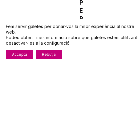
P
E
R
7
Fem servir galetes per donar-vos la millor experiència al nostre
web.
D
Podeu obtenir més informació sobre què galetes estem utilitzant
E
desactivar-les a la
configuració
.
M
Accepta
Rebutja
A
R
Ç
T
O
R
N
A
L
A