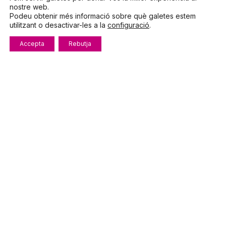
nostre web.
Telèfon
972.319.533
Podeu obtenir més informació sobre què galetes estem
utilitzant o desactivar-les a la
configuració
.
De dilluns a divendres
8:00 – 15:00
Accepta
Rebutja
info@fecotur.cat