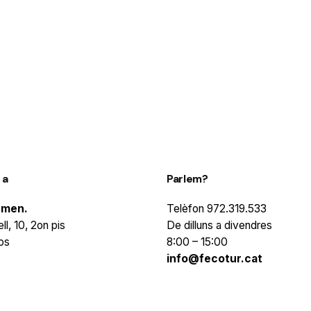
 a
Parlem?
rmen.
Telèfon
972.319.533
ll, 10, 2on pis
De dilluns a divendres
os
8:00 – 15:00
info@fecotur.cat