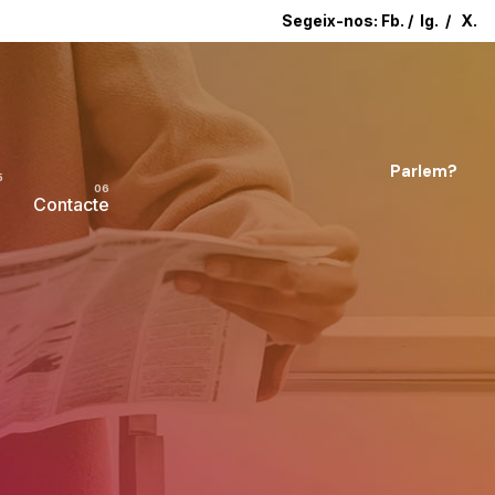
Segeix-nos:
Fb.
/
Ig.
/
X.
Parlem?
Contacte