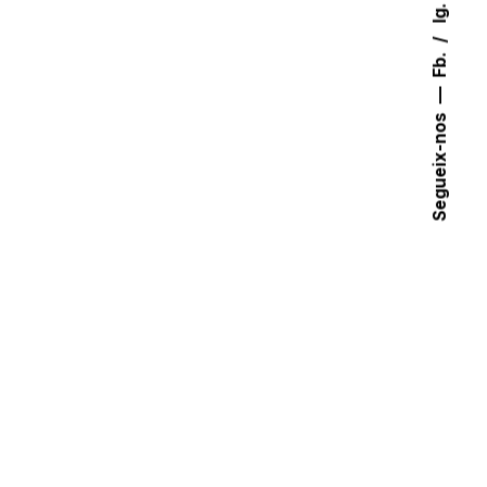
Ig.
Fb.
Segueix-nos