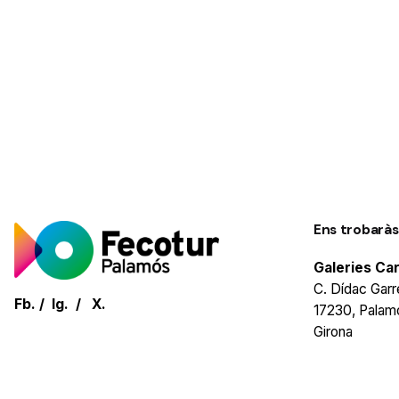
Ens trobaràs
Galeries Ca
C. Dídac Garre
Fb.
/
Ig.
/
X.
17230, Palam
Girona