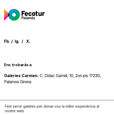
Fb.
/
Ig.
/
X.
Ens trobaràs a
Galeries Carmen.
C. Dídac Garrell, 10, 2on pis
17230,
Palamos
Girona
Parlem?
Fem servir galetes per donar-vos la millor experiència al
nostre web.