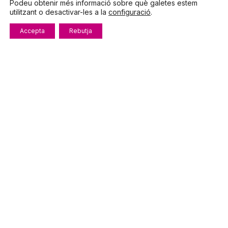
Podeu obtenir més informació sobre què galetes estem
Telèfon
972.319.533
utilitzant o desactivar-les a la
configuració
.
De dilluns a divendres
8:00 – 15:00
Accepta
Rebutja
info@fecotur.cat