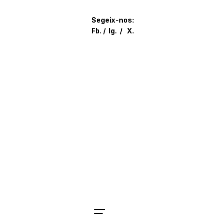
Skip
to
Segeix-nos:
content
Fb.
/
Ig.
/
X.
Parlem?