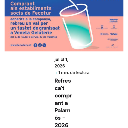
juliol 1,
2026
1 min. de lectura
Refres
ca't
compr
ant a
Palam
ós -
2026