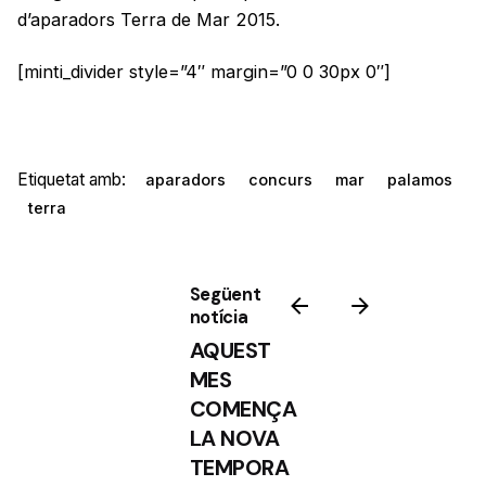
d’aparadors Terra de Mar 2015.
[minti_divider style=”4″ margin=”0 0 30px 0″]
Etiquetat amb:
aparadors
concurs
mar
palamos
terra
Següent
notícia
AQUEST
MES
COMENÇA
LA NOVA
TEMPORA