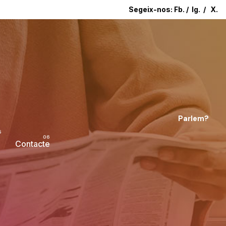
Segeix-nos:
Fb.
/
Ig.
/
X.
Parlem?
Contacte