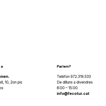
1
 a
Parlem?
rmen.
Telèfon
972.319.533
ll, 10, 2on pis
De dilluns a divendres
os
8:00 – 15:00
info@fecotur.cat