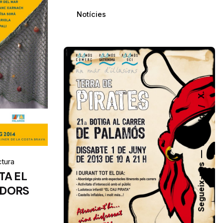
Notícies
X.
Ig.
Fb.
ctura
Segueix-nos
TA EL
ADORS