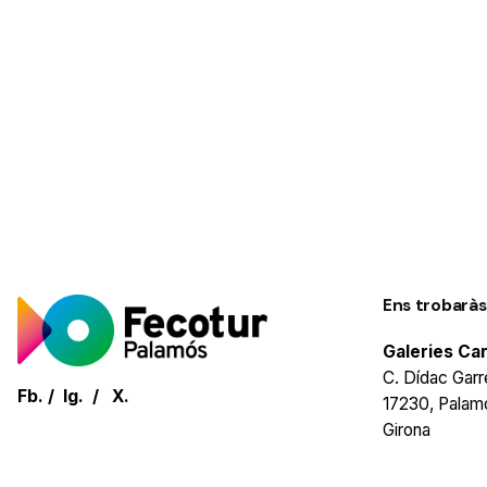
Ens trobaràs
Galeries Ca
C. Dídac Garre
Fb.
/
Ig.
/
X.
17230, Palam
Girona