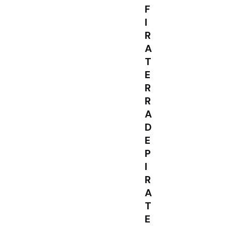
F
I
R
A
T
E
R
R
A
D
E
P
I
R
A
T
E