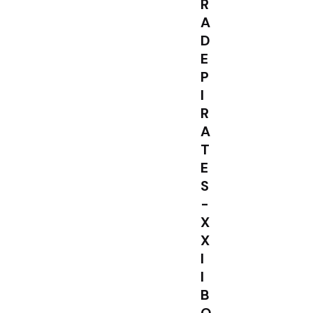
R
A
D
E
P
I
R
A
T
E
S
-
X
X
I
I
B