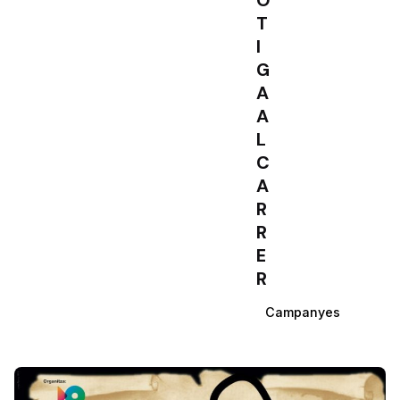
O
T
I
G
A
A
L
C
A
R
R
E
R
Campanyes