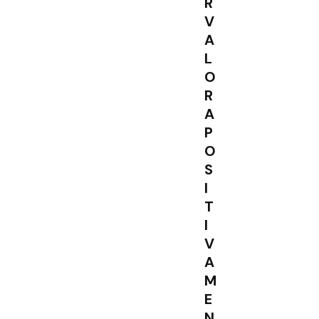
R
V
A
L
O
R
A
P
O
S
I
T
I
V
A
M
E
N