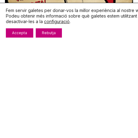
Fem servir galetes per donar-vos la millor experiència al nostre 
Podeu obtenir més informació sobre què galetes estem utilitzant
desactivar-les a la
configuració
.
Accepta
Rebutja
maig
24,
2014
2 min. de lectura
F
E
C
O
T
U
R
C
E