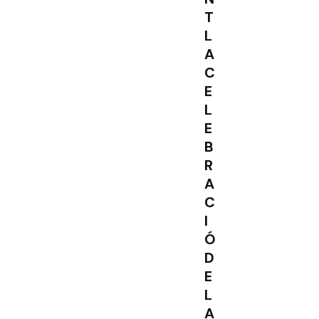
T
L
A
C
E
L
E
B
R
A
C
I
Ó
D
E
L
A