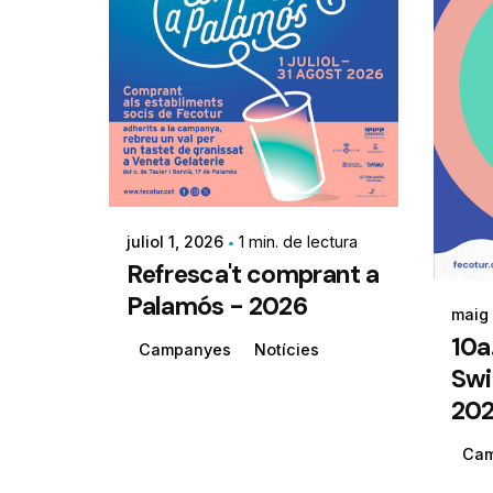
juliol 1, 2026
1 min. de lectura
Refresca't comprant a
Palamós - 2026
maig
10a
Campanyes
Notícies
Swi
20
Ca