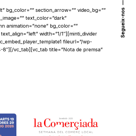
lt” bg_color=”” section_arrow=”” video_bg=””
Segueix-nos
_image=”” text_color=”dark”
umn animation=”none” bg_color=””
t_align=”left” width=”1/1″][minti_divider
sc_embed_player_template1 fileurl=”/wp-
4-8″]
[/vc_tab][vc_tab title=”Nota de premsa”