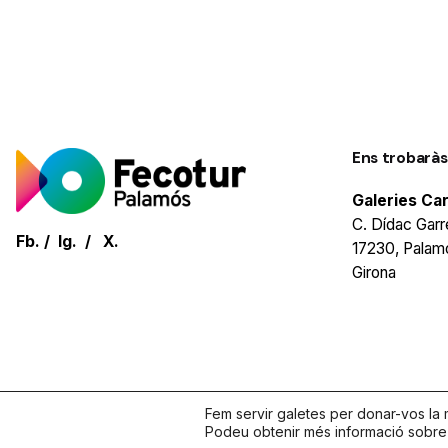
Ens trobaràs
Galeries Ca
C. Dídac Garre
Fb.
/
Ig.
/
X.
17230, Palam
Girona
Fem servir galetes per donar-vos la m
Podeu obtenir més informació sobre q