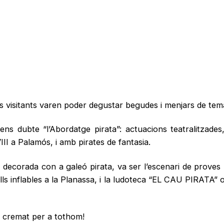
sitants varen poder degustar begudes i menjars de temàt
ns dubte “l’Abordatge pirata”: actuacions teatralitzades,
VIII a Palamós, i amb pirates de fantasia.
, decorada con a galeó pirata, va ser l’escenari de proves
ells inflables a la Planassa, i la ludoteca “EL CAU PIRATA” 
r cremat per a tothom!