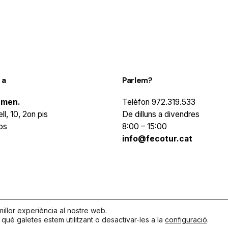
 a
Parlem?
rmen.
Telèfon
972.319.533
ll, 10, 2on pis
De dilluns a divendres
os
8:00 – 15:00
info@fecotur.cat
illor experiència al nostre web.
uè galetes estem utilitzant o desactivar-les a la
configuració
.