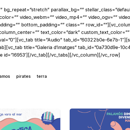
 bg_repeat=”stretch” parallax_bg=”” stellar_class=”defau
y_color=”” video_webm=”” video_mp4=”” video_ogv=”” video
padding=”” bottom_padding=”” class=”” row_id=””][vc_col
umn_center=”” text_color=”dark” custom_text_color=”” tex
val=”0″][vc_tab title=”Audio” tab_id=”60322b0e-6e7b-1″][
b][vc_tab title=”Galeria d’imatges” tab_id=”0a730d9e-10c
d=’16953′][/vc_tab][/vc_tabs][/vc_column][/vc_row]
lamos
pirates
terra