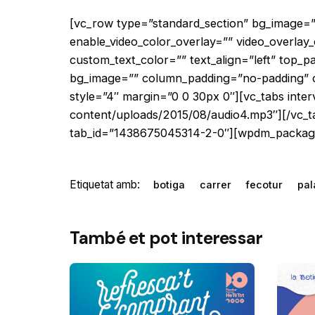
[vc_row type=”standard_section” bg_image=””
enable_video_color_overlay=”” video_overla
custom_text_color=”” text_align=”left” top_
bg_image=”” column_padding=”no-padding” col
style=”4″ margin=”0 0 30px 0″][vc_tabs inter
content/uploads/2015/08/audio4.mp3″][/vc_ta
tab_id=”1438675045314-2-0″][wpdm_package i
Etiquetat amb:
botiga
carrer
fecotur
pa
També et pot interessar