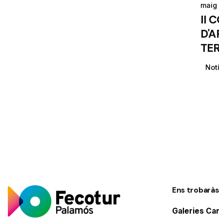
maig 
II 
D'
TE
Not
Ens trobaràs
Galeries Ca