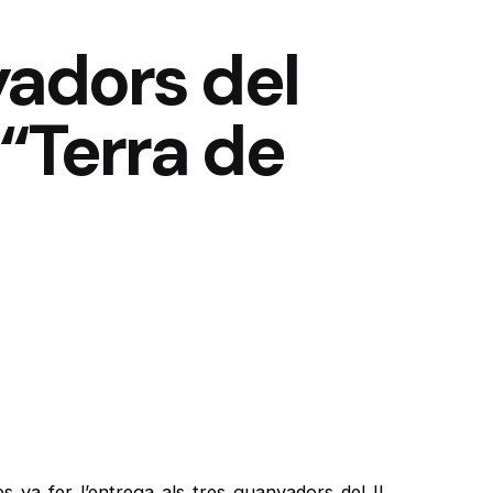
yadors del
“Terra de
es va fer l’entrega als tres guanyadors del II