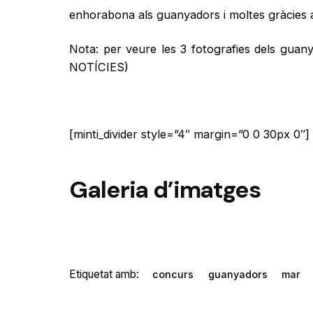
enhorabona als guanyadors i moltes gràcies a 
Nota: per veure les 3 fotografies dels guany
NOTÍCIES)
[minti_divider style=”4″ margin=”0 0 30px 0″]
Galeria d’imatges
Etiquetat amb:
concurs
guanyadors
mar