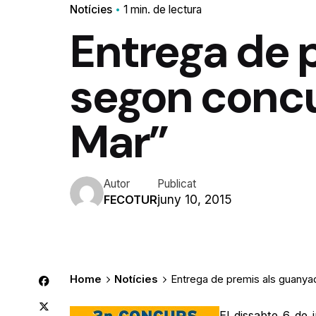
Notícies
1 min. de lectura
Entrega de 
segon concu
Mar”
Autor
Publicat
juny 10, 2015
FECOTUR
Home
Notícies
Entrega de premis als guanya
El dissabte 6 de 