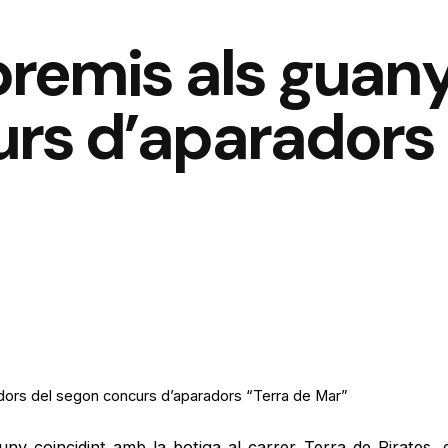
premis als guan
rs d’aparadors 
dors del segon concurs d’aparadors “Terra de Mar”
juny coincidint amb la botiga al carrer Terra de Pirates, 