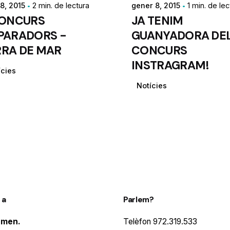
8, 2015
2 min. de lectura
gener 8, 2015
1 min. de lec
CONCURS
JA TENIM
APARADORS -
GUANYADORA DE
RRA DE MAR
CONCURS
INSTRAGRAM!
ícies
Notícies
 a
Parlem?
rmen.
Telèfon
972.319.533